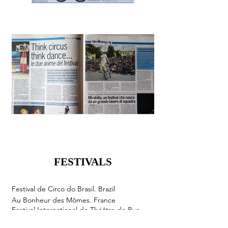
FESTIVALS
FESTIVALS
Festival de Circo do Brasil. Brazil
Au Bonheur des Mômes. France
Festival International de Théâtre de Rue
d'Aurillac. France