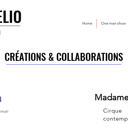
ELIO
ELIO
Home
One man show
E
CRÉATIONS & COLLABORATIONS
CRÉATIONS & COLLABORATIONS
a
Madame
Cirque
inuti
contemp