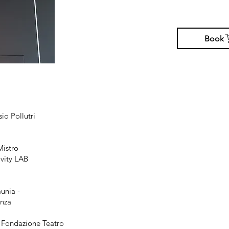
Book
io Pollutri
Mistro
ivity LAB
unia -
enza
- Fondazione Teatro