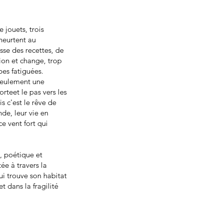
 jouets, trois
heurtent au
sse des recettes, de
tion et change, trop
bes fatiguées.
 seulement une
orteet le pas vers les
s c'est le rêve de
nde, leur vie en
e vent fort qui
, poétique et
ée à travers la
ui trouve son habitat
et dans la fragilité